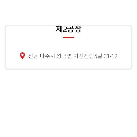
제2공장
전남 나주시 왕곡면 혁신산단5길 31-12